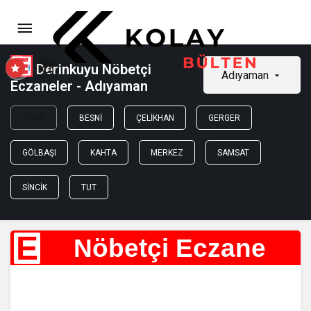
Derinkuyu Nöbetçi
Adıyaman
Eczaneler - Adıyaman
TÜMÜ
BESNI
ÇELIKHAN
GERGER
GÖLBAŞI
KAHTA
MERKEZ
SAMSAT
SINCIK
TUT
E
Nöbetçi Eczane