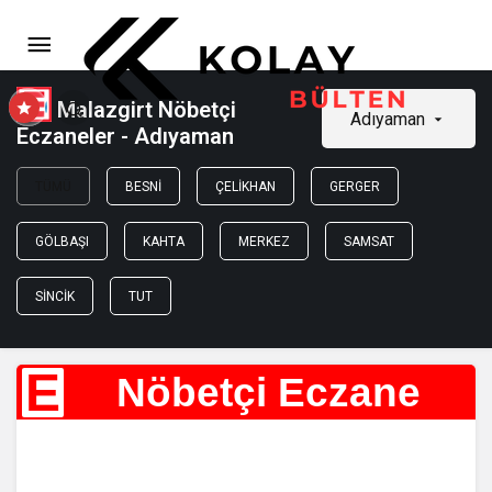
Malazgirt Nöbetçi
Adıyaman
Eczaneler - Adıyaman
TÜMÜ
BESNI
ÇELIKHAN
GERGER
GÖLBAŞI
KAHTA
MERKEZ
SAMSAT
SINCIK
TUT
E
Nöbetçi Eczane