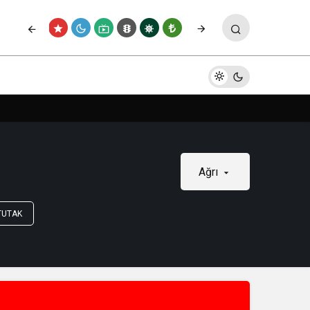
Ağrı
TUTAK