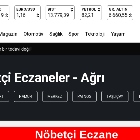
O
EURO/USD
BIST
PETROL
GR. ALTIN
19
1,16
13.779,39
82,21
6.660,55
Magazin
Otomotiv
Sağlık
Spor
Teknoloji
Yaşam
ir tedavi değil!
i Eczaneler - Ağrı
RT
HAMUR
MERKEZ
PATNOS
TAŞLIÇAY
Nöbetçi Eczane