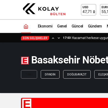
USD
EUR
47,71
55,
Ekonomi
Genel
Güncel
Gündem
17:03
Hacamat herkese uygun b
SON GELIŞMELER
Basaksehir Nöbetç
TÜMÜ
DIYADIN
DOĞUBAYAZIT
ELEŞKI
E