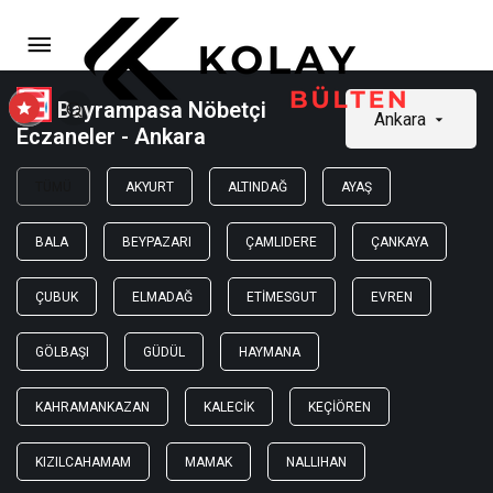
Bayrampasa Nöbetçi
Ankara
Eczaneler - Ankara
TÜMÜ
AKYURT
ALTINDAĞ
AYAŞ
BALA
BEYPAZARI
ÇAMLIDERE
ÇANKAYA
ÇUBUK
ELMADAĞ
ETIMESGUT
EVREN
GÖLBAŞI
GÜDÜL
HAYMANA
KAHRAMANKAZAN
KALECIK
KEÇIÖREN
KIZILCAHAMAM
MAMAK
NALLIHAN