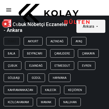
Cubuk Nöbetçi Eczaneler
Ankara
- Ankara
TÜMÜ
AKYURT
ALTINDAĞ
AYAŞ
BALA
BEYPAZARI
ÇAMLIDERE
ÇANKAYA
ÇUBUK
ELMADAĞ
ETIMESGUT
EVREN
GÖLBAŞI
GÜDÜL
HAYMANA
KAHRAMANKAZAN
KALECIK
KEÇIÖREN
KIZILCAHAMAM
MAMAK
NALLIHAN