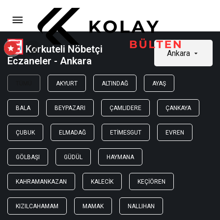
Korkuteli Nöbetçi
Ankara
Eczaneler - Ankara
TÜMÜ
AKYURT
ALTINDAĞ
AYAŞ
BALA
BEYPAZARI
ÇAMLIDERE
ÇANKAYA
ÇUBUK
ELMADAĞ
ETIMESGUT
EVREN
GÖLBAŞI
GÜDÜL
HAYMANA
KAHRAMANKAZAN
KALECIK
KEÇIÖREN
KIZILCAHAMAM
MAMAK
NALLIHAN