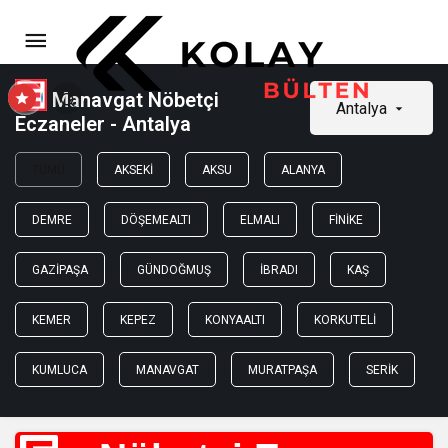
Manavgat Nöbetçi
Antalya
Eczaneler - Antalya
TÜMÜ
AKSEKI
AKSU
ALANYA
DEMRE
DÖŞEMEALTI
ELMALI
FINIKE
GAZIPAŞA
GÜNDOĞMUŞ
İBRADI
KAŞ
KEMER
KEPEZ
KONYAALTI
KORKUTELI
KUMLUCA
MANAVGAT
MURATPAŞA
SERIK