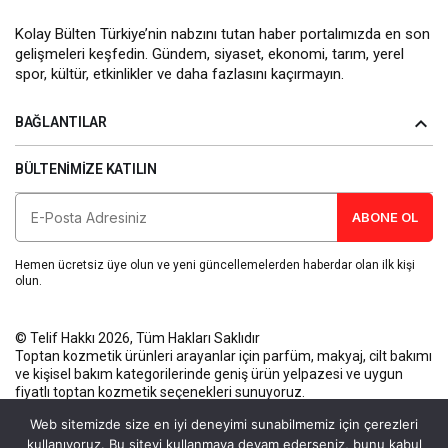
Kolay Bülten Türkiye’nin nabzını tutan haber portalımızda en son
gelişmeleri keşfedin. Gündem, siyaset, ekonomi, tarım, yerel
spor, kültür, etkinlikler ve daha fazlasını kaçırmayın.
BAĞLANTILAR
BÜLTENIMIZE KATILIN
ABONE OL
Hemen ücretsiz üye olun ve yeni güncellemelerden haberdar olan ilk kişi
olun.
© Telif Hakkı 2026, Tüm Hakları Saklıdır
Toptan kozmetik ürünleri
arayanlar için parfüm, makyaj, cilt bakımı
ve kişisel bakım kategorilerinde geniş ürün yelpazesi ve uygun
fiyatlı toptan kozmetik seçenekleri sunuyoruz.
Künye
Gizlilik Politikası
Kullanım Koşulları
İletişim
Web sitemizde size en iyi deneyimi sunabilmemiz için çerezleri
kullanıyoruz. Bu siteyi kullanmaya devam ederseniz, bunu kabul