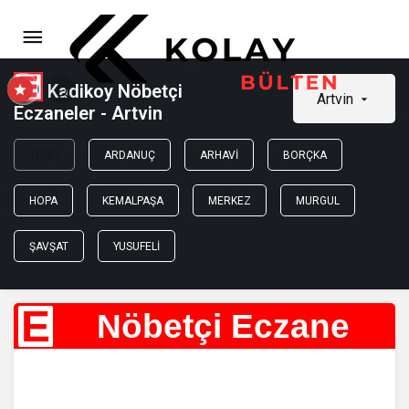
Kadikoy Nöbetçi
Artvin
Eczaneler - Artvin
TÜMÜ
ARDANUÇ
ARHAVI
BORÇKA
HOPA
KEMALPAŞA
MERKEZ
MURGUL
ŞAVŞAT
YUSUFELI
E
Nöbetçi Eczane