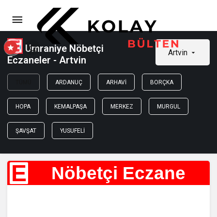
Umraniye Nöbetçi
Artvin
Eczaneler - Artvin
TÜMÜ
ARDANUÇ
ARHAVI
BORÇKA
HOPA
KEMALPAŞA
MERKEZ
MURGUL
ŞAVŞAT
YUSUFELI
E
Nöbetçi Eczane