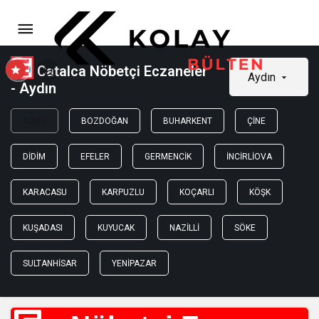
Catalca Nöbetçi Eczaneler
Aydın
- Aydın
TÜMÜ
BOZDOĞAN
BUHARKENT
ÇINE
DIDIM
EFELER
GERMENCIK
İNCIRLIOVA
KARACASU
KARPUZLU
KOÇARLI
KÖŞK
KUŞADASI
KUYUCAK
NAZILLI
SÖKE
SULTANHISAR
YENIPAZAR