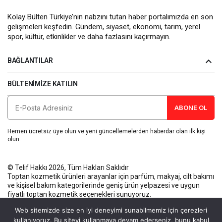
Kolay Bülten Türkiye’nin nabzını tutan haber portalımızda en son
gelişmeleri keşfedin. Gündem, siyaset, ekonomi, tarım, yerel
spor, kültür, etkinlikler ve daha fazlasını kaçırmayın.
BAĞLANTILAR
BÜLTENIMIZE KATILIN
ABONE OL
Hemen ücretsiz üye olun ve yeni güncellemelerden haberdar olan ilk kişi
olun.
© Telif Hakkı 2026, Tüm Hakları Saklıdır
Toptan kozmetik ürünleri
arayanlar için parfüm, makyaj, cilt bakımı
ve kişisel bakım kategorilerinde geniş ürün yelpazesi ve uygun
fiyatlı toptan kozmetik seçenekleri sunuyoruz.
Künye
Gizlilik Politikası
Kullanım Koşulları
İletişim
Web sitemizde size en iyi deneyimi sunabilmemiz için çerezleri
kullanıyoruz. Bu siteyi kullanmaya devam ederseniz, bunu kabul