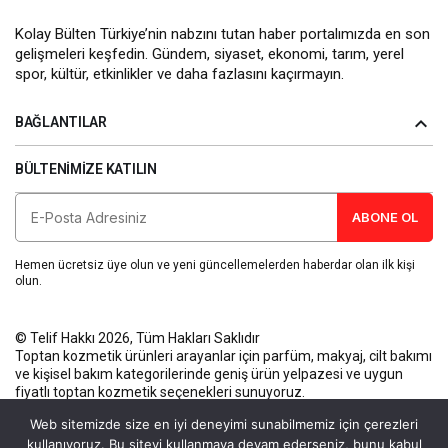
Kolay Bülten Türkiye’nin nabzını tutan haber portalımızda en son
gelişmeleri keşfedin. Gündem, siyaset, ekonomi, tarım, yerel
spor, kültür, etkinlikler ve daha fazlasını kaçırmayın.
BAĞLANTILAR
BÜLTENIMIZE KATILIN
ABONE OL
Hemen ücretsiz üye olun ve yeni güncellemelerden haberdar olan ilk kişi
olun.
© Telif Hakkı 2026, Tüm Hakları Saklıdır
Toptan kozmetik ürünleri
arayanlar için parfüm, makyaj, cilt bakımı
ve kişisel bakım kategorilerinde geniş ürün yelpazesi ve uygun
fiyatlı toptan kozmetik seçenekleri sunuyoruz.
Künye
Gizlilik Politikası
Kullanım Koşulları
İletişim
Web sitemizde size en iyi deneyimi sunabilmemiz için çerezleri
kullanıyoruz. Bu siteyi kullanmaya devam ederseniz, bunu kabul