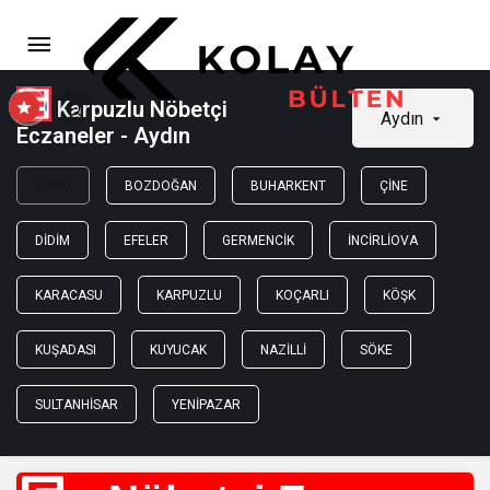
Karpuzlu Nöbetçi
Aydın
Eczaneler - Aydın
TÜMÜ
BOZDOĞAN
BUHARKENT
ÇINE
DIDIM
EFELER
GERMENCIK
İNCIRLIOVA
KARACASU
KARPUZLU
KOÇARLI
KÖŞK
KUŞADASI
KUYUCAK
NAZILLI
SÖKE
SULTANHISAR
YENIPAZAR