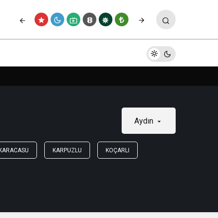
Aydın
KARACASU
KARPUZLU
KOÇARLI