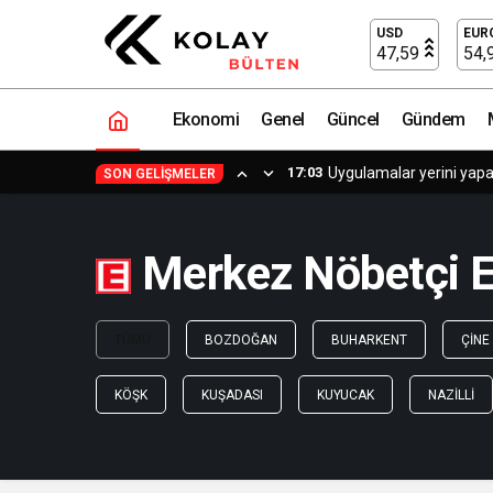
USD
EUR
47,59
54,
Ekonomi
Genel
Güncel
Gündem
17:03
Uygulamalar yerini yapa
SON GELIŞMELER
Merkez Nöbetçi E
TÜMÜ
BOZDOĞAN
BUHARKENT
ÇINE
KÖŞK
KUŞADASI
KUYUCAK
NAZILLI