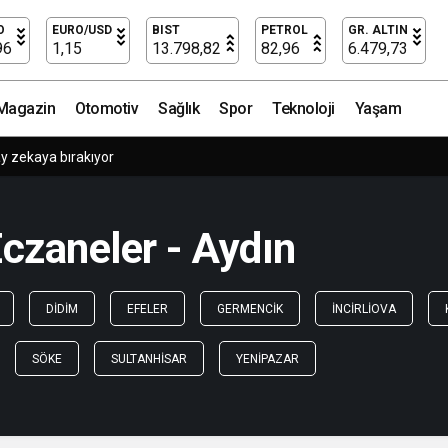
O
EURO/USD
BIST
PETROL
GR. ALTIN
96
1,15
13.798,82
82,96
6.479,73
Magazin
Otomotiv
Sağlık
Spor
Teknoloji
Yaşam
y zekaya bırakıyor
czaneler - Aydın
DIDIM
EFELER
GERMENCIK
İNCIRLIOVA
SÖKE
SULTANHISAR
YENIPAZAR