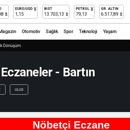
O
EURO/USD
BIST
PETROL
GR. ALTIN
08
1,15
13.703,13
79,13
6.517,89
Magazin
Otomotiv
Sağlık
Spor
Teknoloji
Yaşam
ük Dönüşüm
czaneler - Bartın
Z
ULUS
Nöbetçi Eczane