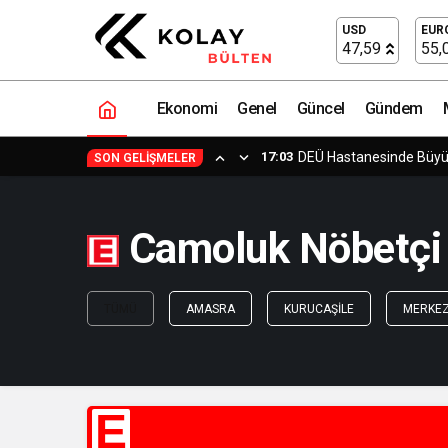
USD
EUR
47,59
55,
Ekonomi
Genel
Güncel
Gündem
17:03
DEÜ Hastanesinde Büy
SON GELIŞMELER
Camoluk Nöbetçi E
TÜMÜ
AMASRA
KURUCAŞILE
MERKE
E