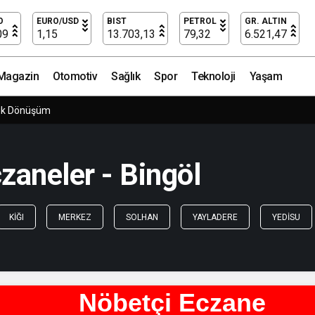
O
EURO/USD
BIST
PETROL
GR. ALTIN
09
1,15
13.703,13
79,32
6.521,47
Magazin
Otomotiv
Sağlık
Spor
Teknoloji
Yaşam
ük Dönüşüm
zaneler - Bingöl
KIĞI
MERKEZ
SOLHAN
YAYLADERE
YEDISU
Nöbetçi Eczane