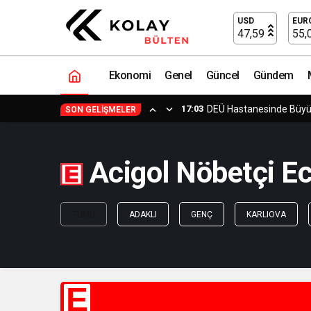
USD
EUR
47,59
55,
Ekonomi
Genel
Güncel
Gündem
17:03
DEÜ Hastanesinde Büy
SON GELIŞMELER
Acigol Nöbetçi Ec
TÜMÜ
ADAKLI
GENÇ
KARLIOVA
E