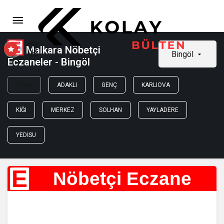
Malkara Nöbetçi
Bingöl
Eczaneler - Bingöl
TÜMÜ
ADAKLI
GENÇ
KARLIOVA
KIĞI
MERKEZ
SOLHAN
YAYLADERE
YEDISU
E
Nöbetçi Eczane