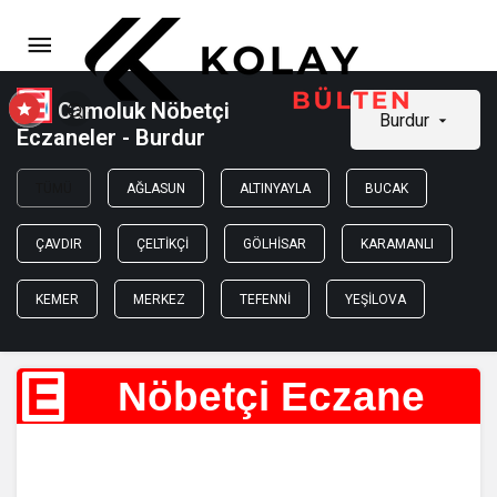
Camoluk Nöbetçi
Burdur
Eczaneler - Burdur
TÜMÜ
AĞLASUN
ALTINYAYLA
BUCAK
ÇAVDIR
ÇELTIKÇI
GÖLHISAR
KARAMANLI
KEMER
MERKEZ
TEFENNI
YEŞILOVA
E
Nöbetçi Eczane