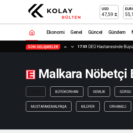
USD
EUR
47,59
55,
Ekonomi
Genel
Güncel
Gündem
17:03
DEÜ Hastanesinde Büy
SON GELIŞMELER
Malkara Nöbetçi E
TÜMÜ
BÜYÜKORHAN
GEMLIK
GÜRSU
MUSTAFAKEMALPAŞA
NILÜFER
ORHANELI