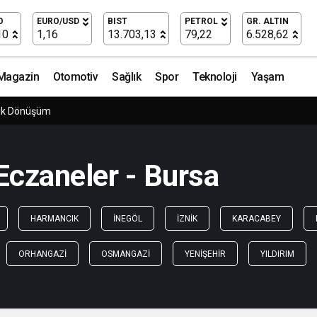
O
EURO/USD
BIST
PETROL
GR. ALTIN
10
1,16
13.703,13
79,22
6.528,62
Magazin
Otomotiv
Sağlık
Spor
Teknoloji
Yaşam
ük Dönüşüm
czaneler - Bursa
HARMANCIK
İNEGÖL
İZNIK
KARACABEY
ORHANGAZI
OSMANGAZI
YENIŞEHIR
YILDIRIM