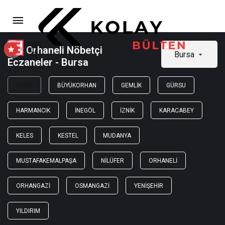
Orhaneli Nöbetçi
Bursa
Eczaneler - Bursa
TÜMÜ
BÜYÜKORHAN
GEMLIK
GÜRSU
HARMANCIK
İNEGÖL
İZNIK
KARACABEY
KELES
KESTEL
MUDANYA
MUSTAFAKEMALPAŞA
NILÜFER
ORHANELI
ORHANGAZI
OSMANGAZI
YENIŞEHIR
YILDIRIM