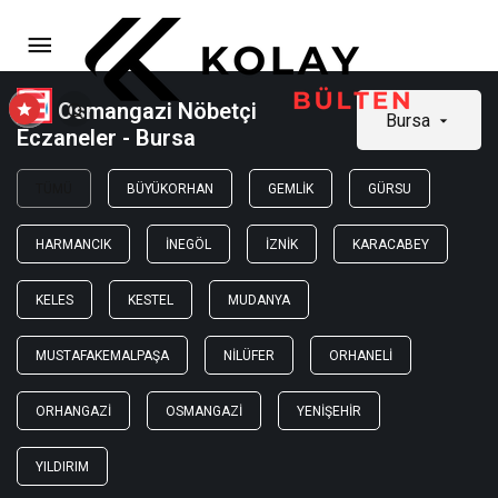
Osmangazi Nöbetçi
Bursa
Eczaneler - Bursa
TÜMÜ
BÜYÜKORHAN
GEMLIK
GÜRSU
HARMANCIK
İNEGÖL
İZNIK
KARACABEY
KELES
KESTEL
MUDANYA
MUSTAFAKEMALPAŞA
NILÜFER
ORHANELI
ORHANGAZI
OSMANGAZI
YENIŞEHIR
YILDIRIM