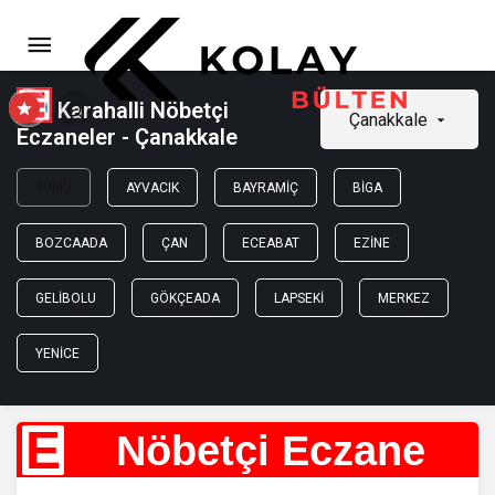
Karahalli Nöbetçi
Çanakkale
Eczaneler - Çanakkale
TÜMÜ
AYVACIK
BAYRAMIÇ
BIGA
BOZCAADA
ÇAN
ECEABAT
EZINE
GELIBOLU
GÖKÇEADA
LAPSEKI
MERKEZ
YENICE
E
Nöbetçi Eczane