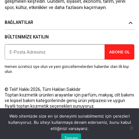
gelişmeleri keşfedin. Gündem, siyaset, ekonomi, tarım, yerel
spor, kültür, etkinlikler ve daha fazlasını kaçırmayın.
BAĞLANTILAR
BÜLTENIMIZE KATILIN
ABONE OL
Hemen ücretsiz üye olun ve yeni güncellemelerden haberdar olan ilk kişi
olun.
© Telif Hakkı 2026, Tüm Hakları Saklıdır
Toptan kozmetik ürünleri
arayanlar için parfüm, makyaj, cilt bakımı
ve kişisel bakım kategorilerinde geniş ürün yelpazesi ve uygun
fiyatlı toptan kozmetik seçenekleri sunuyoruz.
Künye
Gizlilik Politikası
Kullanım Koşulları
İletişim
Web sitemizde size en iyi deneyimi sunabilmemiz için çerezleri
kullanıyoruz. Bu siteyi kullanmaya devam ederseniz, bunu kabul
ettiğinizi varsayarız.
Bu web sitesinde en iyi deneyimi yaşamanızı sağlamak için
Tamam
Anasayfa
Akış
Eczaneler
Trafik