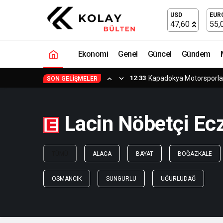
USD
EUR
47,60
55,
Ekonomi
Genel
Güncel
Gündem
12:33
Kapadokya Motorsporlar
SON GELIŞMELER
Lacin Nöbetçi Ec
TÜMÜ
ALACA
BAYAT
BOĞAZKALE
OSMANCIK
SUNGURLU
UĞURLUDAĞ