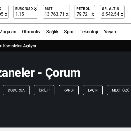
O
EURO/USD
BIST
PETROL
GR. ALTIN
05
1,15
13.763,71
79,72
6.542,54
Magazin
Otomotiv
Sağlık
Spor
Teknoloji
Yaşam
ı Kompleksi Açılıyor
zaneler - Çorum
DODURGA
İSKILIP
KARGI
LAÇIN
MECITÖZÜ