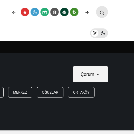
Çorum
MERKEZ
OĞUZLAR
ORTAKÖY