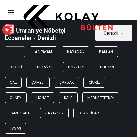
Umraniye Nöbetçi
Denizli
Eczaneler - Denizli
TÜMÜ
ACIPAYAM
BABADAĞ
BAKLAN
BEKILLI
BEYAĞAÇ
BOZKURT
BULDAN
ÇAL
ÇAMELI
ÇARDAK
ÇIVRIL
GÜNEY
HONAZ
KALE
MERKEZEFENDI
PAMUKKALE
SARAYKÖY
SERINHISAR
TAVAS