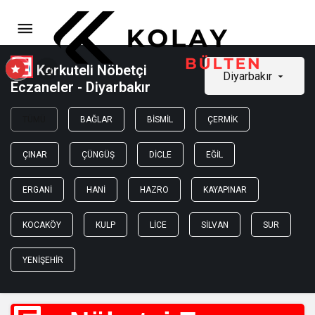
Korkuteli Nöbetçi
Diyarbakır
Eczaneler - Diyarbakır
TÜMÜ
BAĞLAR
BISMIL
ÇERMIK
ÇINAR
ÇÜNGÜŞ
DICLE
EĞIL
ERGANI
HANI
HAZRO
KAYAPINAR
KOCAKÖY
KULP
LICE
SILVAN
SUR
YENIŞEHIR