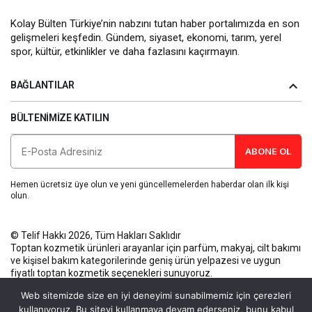
Kolay Bülten Türkiye’nin nabzını tutan haber portalımızda en son
gelişmeleri keşfedin. Gündem, siyaset, ekonomi, tarım, yerel
spor, kültür, etkinlikler ve daha fazlasını kaçırmayın.
BAĞLANTILAR
BÜLTENIMIZE KATILIN
ABONE OL
Hemen ücretsiz üye olun ve yeni güncellemelerden haberdar olan ilk kişi
olun.
© Telif Hakkı 2026, Tüm Hakları Saklıdır
Toptan kozmetik ürünleri
arayanlar için parfüm, makyaj, cilt bakımı
ve kişisel bakım kategorilerinde geniş ürün yelpazesi ve uygun
fiyatlı toptan kozmetik seçenekleri sunuyoruz.
Künye
Gizlilik Politikası
Kullanım Koşulları
İletişim
Web sitemizde size en iyi deneyimi sunabilmemiz için çerezleri
kullanıyoruz. Bu siteyi kullanmaya devam ederseniz, bunu kabul