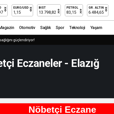
O
EURO/USD
BIST
PETROL
GR. ALTIN
97
1,15
13.798,82
83,15
6.484,65
Magazin
Otomotiv
Sağlık
Spor
Teknoloji
Yaşam
sağlığını güçlendiriyor!
tçi Eczaneler - Elazığ
Nöbetçi Eczane