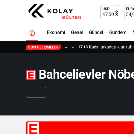
USD
EUR
47,59
54,
Ekonomi
Genel
Güncel
Gündem
17:13
Kadın arkadaşlıkları ruh 
SON GELIŞMELER
Bahcelievler Nöbe
TÜMÜ
E