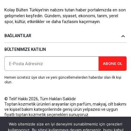
Kolay Bülten Türkiye’nin nabzını tutan haber portalımızda en son
gelişmeleri keşfedin. Gündem, siyaset, ekonomi, tarım, yerel
spor, kültür, etkinlikler ve daha fazlasını kaçırmayın.
BAĞLANTILAR
BÜLTENIMIZE KATILIN
ABONE OL
Hemen ücretsiz üye olun ve yeni güncellemelerden haberdar olan ilk kişi
olun.
© Telif Hakkı 2026, Tüm Hakları Saklıdır
Toptan kozmetik ürünleri
arayanlar için parfüm, makyaj, cilt bakımı
ve kişisel bakım kategorilerinde geniş ürün yelpazesi ve uygun
fiyatlı toptan kozmetik seçenekleri sunuyoruz.
Künye
Gizlilik Politikası
Kullanım Koşulları
İletişim
Web sitemizde size en iyi deneyimi sunabilmemiz için çerezleri
kullanıyoruz. Bu siteyi kullanmaya devam ederseniz, bunu kabul