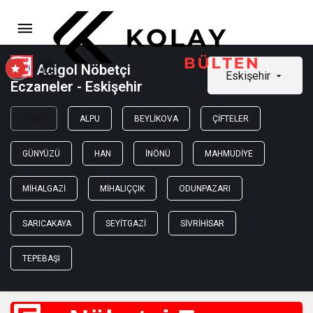
Acigol Nöbetçi
Eskişehir
Eczaneler - Eskişehir
TÜMÜ
ALPU
BEYLIKOVA
ÇIFTELER
GÜNYÜZÜ
HAN
İNÖNÜ
MAHMUDIYE
MIHALGAZI
MIHALIÇÇIK
ODUNPAZARI
SARICAKAYA
SEYITGAZI
SIVRIHISAR
TEPEBAŞI