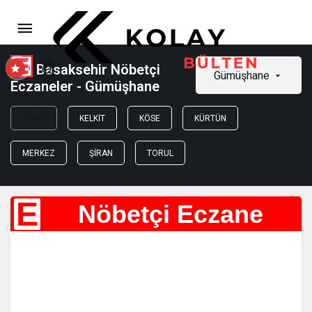
Basaksehir Nöbetçi
Gümüşhane
Eczaneler - Gümüşhane
TÜMÜ
KELKIT
KÖSE
KÜRTÜN
MERKEZ
ŞIRAN
TORUL
E
Nöbetçi Eczane