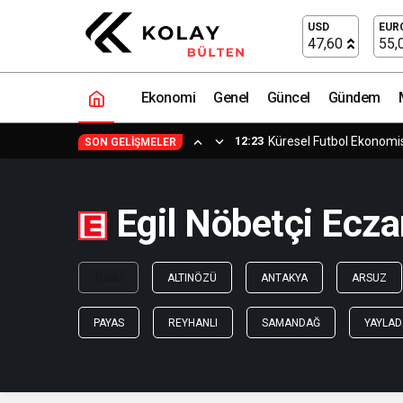
USD
EUR
47,60
55,
Ekonomi
Genel
Güncel
Gündem
12:23
Küresel Futbol Ekonom
SON GELIŞMELER
Egil Nöbetçi Ecza
TÜMÜ
ALTINÖZÜ
ANTAKYA
ARSUZ
PAYAS
REYHANLI
SAMANDAĞ
YAYLAD