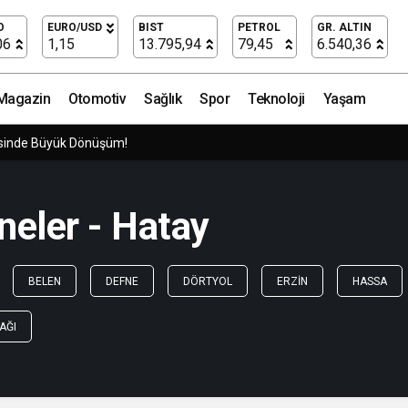
O
EURO/USD
BIST
PETROL
GR. ALTIN
06
1,15
13.795,94
79,45
6.540,36
Magazin
Otomotiv
Sağlık
Spor
Teknoloji
Yaşam
isinde Büyük Dönüşüm!
neler - Hatay
BELEN
DEFNE
DÖRTYOL
ERZIN
HASSA
AĞI