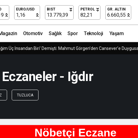
O
EURO/USD
BIST
PETROL
GR. ALTIN
19
1,16
13.779,39
82,21
6.660,55
Magazin
Otomotiv
Sağlık
Spor
Teknoloji
Yaşam
ğim Üç İnsandan Biri’ Demişti: Mahmut Görgen’den Cansever’e Duygus
Eczaneler - Iğdır
Z
TUZLUCA
Nöbetçi Eczane