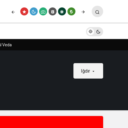
al Veda
Iğdır