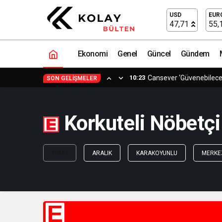
USD
EUR
47,71
55,
Ekonomi
Genel
Güncel
Gündem
10:23
Cansever ‘Güvenebilece
SON GELIŞMELER
Korkuteli Nöbetçi 
TÜMÜ
ARALIK
KARAKOYUNLU
MERKE
E