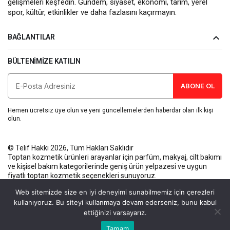
gelişmeleri keşfedin. Gündem, siyaset, ekonomi, tarım, yerel
spor, kültür, etkinlikler ve daha fazlasını kaçırmayın.
BAĞLANTILAR
BÜLTENIMIZE KATILIN
ABONE OL
Hemen ücretsiz üye olun ve yeni güncellemelerden haberdar olan ilk kişi
olun.
© Telif Hakkı 2026, Tüm Hakları Saklıdır
Toptan kozmetik ürünleri
arayanlar için parfüm, makyaj, cilt bakımı
ve kişisel bakım kategorilerinde geniş ürün yelpazesi ve uygun
fiyatlı toptan kozmetik seçenekleri sunuyoruz.
Künye
Gizlilik Politikası
Kullanım Koşulları
İletişim
Web sitemizde size en iyi deneyimi sunabilmemiz için çerezleri
kullanıyoruz. Bu siteyi kullanmaya devam ederseniz, bunu kabul
ettiğinizi varsayarız.
Bu web sitesinde en iyi deneyimi yaşamanızı sağlamak için
Tamam
Anasayfa
Akış
Eczaneler
Trafik