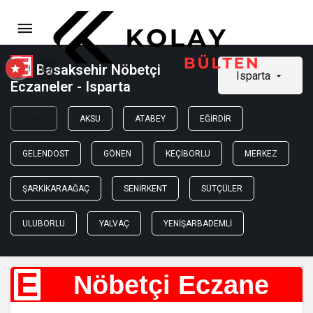
Basaksehir Nöbetçi
Isparta
Eczaneler - Isparta
TÜMÜ
AKSU
ATABEY
EĞIRDIR
GELENDOST
GÖNEN
KEÇIBORLU
MERKEZ
ŞARKIKARAAĞAÇ
SENIRKENT
SÜTÇÜLER
ULUBORLU
YALVAÇ
YENIŞARBADEMLI
E
Nöbetçi Eczane