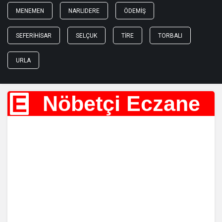
MENEMEN
NARLIDERE
ÖDEMIŞ
SEFERIHISAR
SELÇUK
TIRE
TORBALI
URLA
E
Nöbetçi Eczane