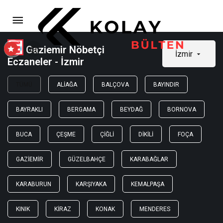
Gaziemir Nöbetçi
İzmir
Eczaneler - İzmir
TÜMÜ
ALIAĞA
BALÇOVA
BAYINDIR
BAYRAKLI
BERGAMA
BEYDAĞ
BORNOVA
BUCA
ÇEŞME
ÇIĞLI
DIKILI
FOÇA
GAZIEMIR
GÜZELBAHÇE
KARABAĞLAR
KARABURUN
KARŞIYAKA
KEMALPAŞA
KINIK
KIRAZ
KONAK
MENDERES