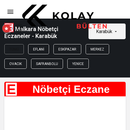
Malkara Nöbetçi
Karabük
Eczaneler - Karabük
TÜMÜ
EFLANI
ESKIPAZAR
MERKEZ
OVACIK
SAFRANBOLU
YENICE
E
Nöbetçi Eczane