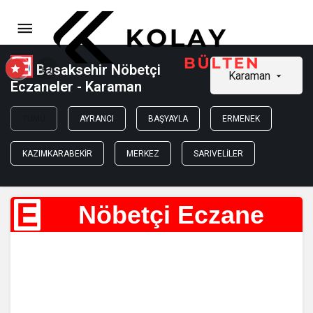
Basaksehir Nöbetçi
Karaman
Eczaneler - Karaman
TÜMÜ
AYRANCI
BAŞYAYLA
ERMENEK
KAZIMKARABEKIR
MERKEZ
SARIVELILER
E
Nöbetçi Eczane