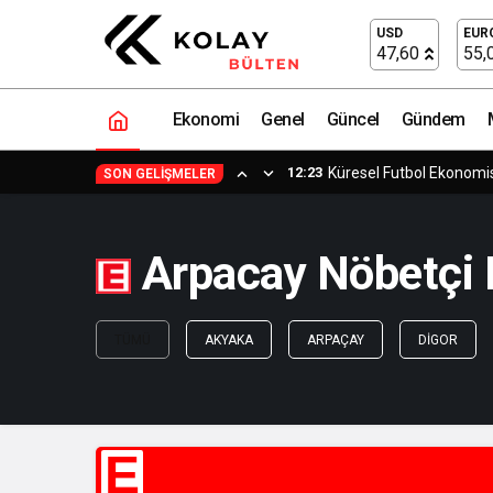
USD
EUR
47,60
55,
Ekonomi
Genel
Güncel
Gündem
12:23
Küresel Futbol Ekonom
SON GELIŞMELER
Arpacay Nöbetçi E
TÜMÜ
AKYAKA
ARPAÇAY
DIGOR
E