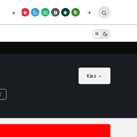
Kars
Z