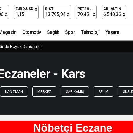
O
EURO/USD
BIST
PETROL
GR. ALTIN
06
1,15
13.795,94
79,45
6.540,36
Magazin
Otomotiv
Sağlık
Spor
Teknoloji
Yaşam
isinde Büyük Dönüşüm!
czaneler - Kars
KAĞIZMAN
MERKEZ
SARIKAMIŞ
SELIM
SUSU
Nöbetçi Eczane