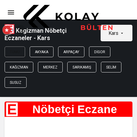
Kagizman Nöbetçi
Kars
Eczaneler - Kars
TÜMÜ
AKYAKA
ARPAÇAY
DIGOR
KAĞIZMAN
MERKEZ
SARIKAMIŞ
SELIM
SUSUZ
E
Nöbetçi Eczane