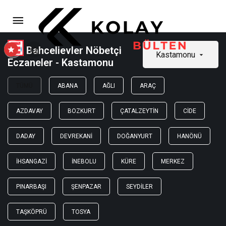
Bahcelievler Nöbetçi
Kastamonu
Eczaneler - Kastamonu
TÜMÜ
ABANA
AĞLI
ARAÇ
AZDAVAY
BOZKURT
ÇATALZEYTIN
CIDE
DADAY
DEVREKANI
DOĞANYURT
HANÖNÜ
İHSANGAZI
İNEBOLU
KÜRE
MERKEZ
PINARBAŞI
ŞENPAZAR
SEYDILER
TAŞKÖPRÜ
TOSYA