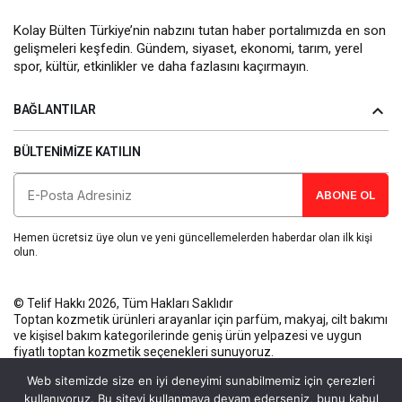
Kolay Bülten Türkiye’nin nabzını tutan haber portalımızda en son
gelişmeleri keşfedin. Gündem, siyaset, ekonomi, tarım, yerel
spor, kültür, etkinlikler ve daha fazlasını kaçırmayın.
BAĞLANTILAR
BÜLTENIMIZE KATILIN
ABONE OL
Hemen ücretsiz üye olun ve yeni güncellemelerden haberdar olan ilk kişi
olun.
© Telif Hakkı 2026, Tüm Hakları Saklıdır
Toptan kozmetik ürünleri
arayanlar için parfüm, makyaj, cilt bakımı
ve kişisel bakım kategorilerinde geniş ürün yelpazesi ve uygun
fiyatlı toptan kozmetik seçenekleri sunuyoruz.
Künye
Gizlilik Politikası
Kullanım Koşulları
İletişim
Web sitemizde size en iyi deneyimi sunabilmemiz için çerezleri
kullanıyoruz. Bu siteyi kullanmaya devam ederseniz, bunu kabul