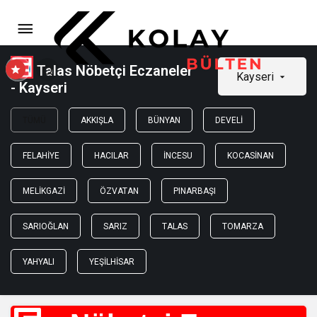
Talas Nöbetçi Eczaneler
Kayseri
- Kayseri
TÜMÜ
AKKIŞLA
BÜNYAN
DEVELI
FELAHIYE
HACILAR
İNCESU
KOCASINAN
MELIKGAZI
ÖZVATAN
PINARBAŞI
SARIOĞLAN
SARIZ
TALAS
TOMARZA
YAHYALI
YEŞILHISAR