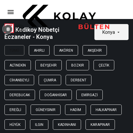
Kadikoy Nöbetçi
Konya
Eczaneler - Konya
TÜMÜ
AHIRLI
AKÖREN
AKŞEHIR
ALTINEKIN
BEYŞEHIR
BOZKIR
ÇELTIK
CIHANBEYLI
ÇUMRA
DERBENT
DEREBUCAK
DOĞANHISAR
EMIRGAZI
EREĞLI
GÜNEYSINIR
HADIM
HALKAPINAR
HÜYÜK
ILGIN
KADINHANI
KARAPINAR