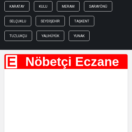
KARATAY
KULU
MERAM
SARAYÖNÜ
SELÇUKLU
SEYDIŞEHIR
TAŞKENT
TUZLUKÇU
YALIHÜYÜK
YUNAK
E
Nöbetçi Eczane