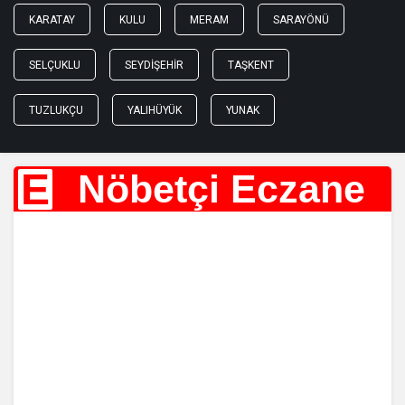
KARATAY
KULU
MERAM
SARAYÖNÜ
SELÇUKLU
SEYDIŞEHIR
TAŞKENT
TUZLUKÇU
YALIHÜYÜK
YUNAK
E
Nöbetçi Eczane