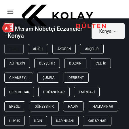
Meram Nöbetçi Eczaneler
Konya
- Konya
TÜMÜ
AHIRLI
AKÖREN
AKŞEHIR
ALTINEKIN
BEYŞEHIR
BOZKIR
ÇELTIK
CIHANBEYLI
ÇUMRA
DERBENT
DEREBUCAK
DOĞANHISAR
EMIRGAZI
EREĞLI
GÜNEYSINIR
HADIM
HALKAPINAR
HÜYÜK
ILGIN
KADINHANI
KARAPINAR