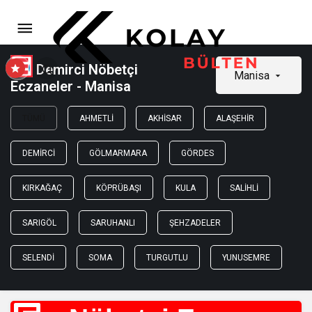
Demirci Nöbetçi
Manisa
Eczaneler - Manisa
TÜMÜ
AHMETLI
AKHISAR
ALAŞEHIR
DEMIRCI
GÖLMARMARA
GÖRDES
KIRKAĞAÇ
KÖPRÜBAŞI
KULA
SALIHLI
SARIGÖL
SARUHANLI
ŞEHZADELER
SELENDI
SOMA
TURGUTLU
YUNUSEMRE