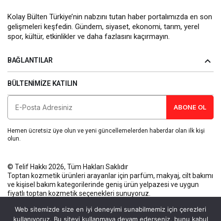
Kolay Bülten Türkiye’nin nabzını tutan haber portalımızda en son
gelişmeleri keşfedin. Gündem, siyaset, ekonomi, tarım, yerel
spor, kültür, etkinlikler ve daha fazlasını kaçırmayın.
BAĞLANTILAR
BÜLTENIMIZE KATILIN
ABONE OL
Hemen ücretsiz üye olun ve yeni güncellemelerden haberdar olan ilk kişi
olun.
© Telif Hakkı 2026, Tüm Hakları Saklıdır
Toptan kozmetik ürünleri
arayanlar için parfüm, makyaj, cilt bakımı
ve kişisel bakım kategorilerinde geniş ürün yelpazesi ve uygun
fiyatlı toptan kozmetik seçenekleri sunuyoruz.
Künye
Gizlilik Politikası
Kullanım Koşulları
İletişim
Web sitemizde size en iyi deneyimi sunabilmemiz için çerezleri
kullanıyoruz. Bu siteyi kullanmaya devam ederseniz, bunu kabul