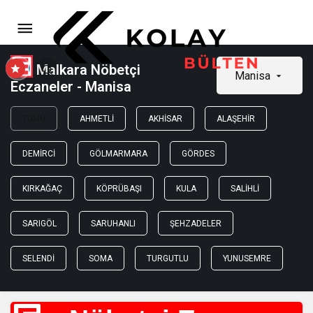
Malkara Nöbetçi
Manisa
Eczaneler - Manisa
TÜMÜ
AHMETLI
AKHISAR
ALAŞEHIR
DEMIRCI
GÖLMARMARA
GÖRDES
KIRKAĞAÇ
KÖPRÜBAŞI
KULA
SALIHLI
SARIGÖL
SARUHANLI
ŞEHZADELER
SELENDI
SOMA
TURGUTLU
YUNUSEMRE