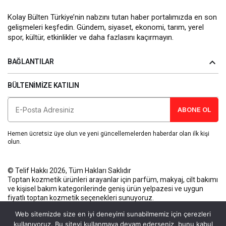
Kolay Bülten Türkiye’nin nabzını tutan haber portalımızda en son
gelişmeleri keşfedin. Gündem, siyaset, ekonomi, tarım, yerel
spor, kültür, etkinlikler ve daha fazlasını kaçırmayın.
BAĞLANTILAR
BÜLTENIMIZE KATILIN
ABONE OL
Hemen ücretsiz üye olun ve yeni güncellemelerden haberdar olan ilk kişi
olun.
© Telif Hakkı 2026, Tüm Hakları Saklıdır
Toptan kozmetik ürünleri
arayanlar için parfüm, makyaj, cilt bakımı
ve kişisel bakım kategorilerinde geniş ürün yelpazesi ve uygun
fiyatlı toptan kozmetik seçenekleri sunuyoruz.
Künye
Gizlilik Politikası
Kullanım Koşulları
İletişim
Web sitemizde size en iyi deneyimi sunabilmemiz için çerezleri
kullanıyoruz. Bu siteyi kullanmaya devam ederseniz, bunu kabul