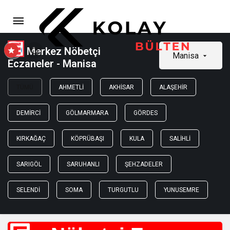
Merkez Nöbetçi
Manisa
Eczaneler - Manisa
TÜMÜ
AHMETLI
AKHISAR
ALAŞEHIR
DEMIRCI
GÖLMARMARA
GÖRDES
KIRKAĞAÇ
KÖPRÜBAŞI
KULA
SALIHLI
SARIGÖL
SARUHANLI
ŞEHZADELER
SELENDI
SOMA
TURGUTLU
YUNUSEMRE