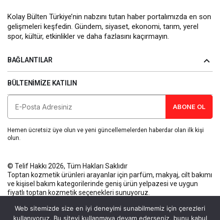
Kolay Bülten Türkiye’nin nabzını tutan haber portalımızda en son
gelişmeleri keşfedin. Gündem, siyaset, ekonomi, tarım, yerel
spor, kültür, etkinlikler ve daha fazlasını kaçırmayın.
BAĞLANTILAR
BÜLTENIMIZE KATILIN
ABONE OL
Hemen ücretsiz üye olun ve yeni güncellemelerden haberdar olan ilk kişi
olun.
© Telif Hakkı 2026, Tüm Hakları Saklıdır
Toptan kozmetik ürünleri
arayanlar için parfüm, makyaj, cilt bakımı
ve kişisel bakım kategorilerinde geniş ürün yelpazesi ve uygun
fiyatlı toptan kozmetik seçenekleri sunuyoruz.
Künye
Gizlilik Politikası
Kullanım Koşulları
İletişim
Web sitemizde size en iyi deneyimi sunabilmemiz için çerezleri
kullanıyoruz. Bu siteyi kullanmaya devam ederseniz, bunu kabul