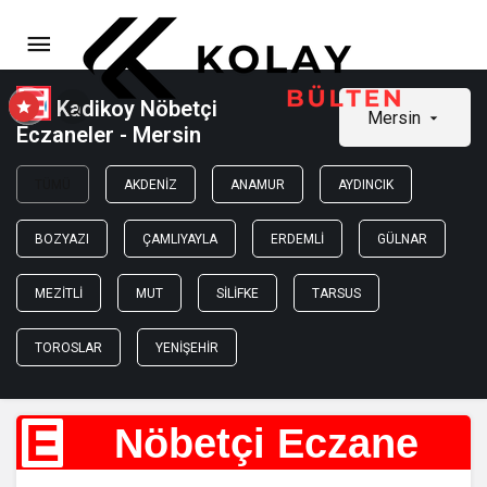
Kadikoy Nöbetçi
Mersin
Eczaneler - Mersin
TÜMÜ
AKDENIZ
ANAMUR
AYDINCIK
BOZYAZI
ÇAMLIYAYLA
ERDEMLI
GÜLNAR
MEZITLI
MUT
SILIFKE
TARSUS
TOROSLAR
YENIŞEHIR
E
Nöbetçi Eczane