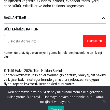
gelişmeleri keşfedin. Gündem, siyaset, ekonomi, tarım, yerel
spor, kültür, etkinlikler ve daha fazlasını kaçırmayın.
BAĞLANTILAR
BÜLTENIMIZE KATILIN
ABONE OL
Hemen ücretsiz üye olun ve yeni güncellemelerden haberdar olan ilk kişi
olun.
© Telif Hakkı 2026, Tüm Hakları Saklıdır
Toptan kozmetik ürünleri
arayanlar için parfüm, makyaj, cilt bakımı
ve kişisel bakım kategorilerinde geniş ürün yelpazesi ve uygun
fiyatlı toptan kozmetik seçenekleri sunuyoruz.
Künye
Gizlilik Politikası
Kullanım Koşulları
İletişim
Web sitemizde size en iyi deneyimi sunabilmemiz için çerezleri
kullanıyoruz. Bu siteyi kullanmaya devam ederseniz, bunu kabul
ettiğinizi varsayarız.
Bu web sitesinde en iyi deneyimi yaşamanızı sağlamak için
Tamam
Anasayfa
Akış
Eczaneler
Trafik