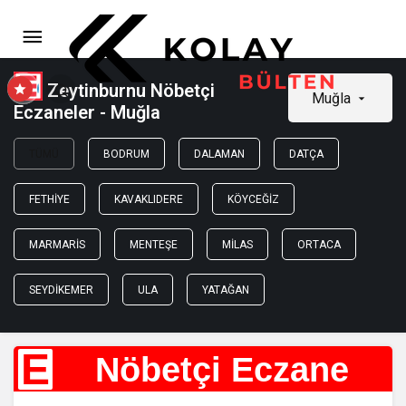
Zeytinburnu Nöbetçi
Muğla
Eczaneler - Muğla
TÜMÜ
BODRUM
DALAMAN
DATÇA
FETHIYE
KAVAKLIDERE
KÖYCEĞIZ
MARMARIS
MENTEŞE
MILAS
ORTACA
SEYDIKEMER
ULA
YATAĞAN
E
Nöbetçi Eczane