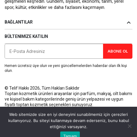
gelişmeleri keşfedin. Gündem, siyaset, ekonomi, tarım, yerel
spor, kültür, etkinlikler ve daha fazlasını kaçırmayın.
BAĞLANTILAR
BÜLTENIMIZE KATILIN
ABONE OL
Hemen ücretsiz üye olun ve yeni güncellemelerden haberdar olan ilk kişi
olun.
© Telif Hakkı 2026, Tüm Hakları Saklıdır
Toptan kozmetik ürünleri
arayanlar için parfüm, makyaj, cilt bakımı
ve kişisel bakım kategorilerinde geniş ürün yelpazesi ve uygun
fiyatlı toptan kozmetik seçenekleri sunuyoruz.
Künye
Gizlilik Politikası
Kullanım Koşulları
İletişim
Web sitemizde size en iyi deneyimi sunabilmemiz için çerezleri
kullanıyoruz. Bu siteyi kullanmaya devam ederseniz, bunu kabul
ettiğinizi varsayarız.
Bu web sitesinde en iyi deneyimi yaşamanızı sağlamak için
Tamam
Anasayfa
Akış
Eczaneler
Trafik