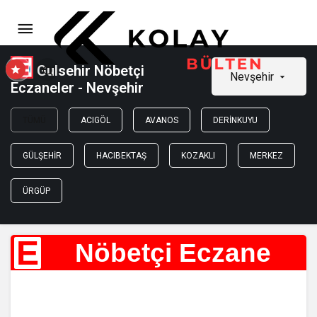
Gulsehir Nöbetçi
Nevşehir
Eczaneler - Nevşehir
TÜMÜ
ACIGÖL
AVANOS
DERINKUYU
GÜLŞEHIR
HACIBEKTAŞ
KOZAKLI
MERKEZ
ÜRGÜP
E
Nöbetçi Eczane