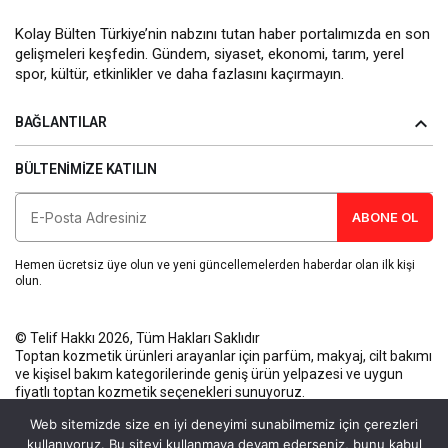
Kolay Bülten Türkiye’nin nabzını tutan haber portalımızda en son
gelişmeleri keşfedin. Gündem, siyaset, ekonomi, tarım, yerel
spor, kültür, etkinlikler ve daha fazlasını kaçırmayın.
BAĞLANTILAR
BÜLTENIMIZE KATILIN
ABONE OL
Hemen ücretsiz üye olun ve yeni güncellemelerden haberdar olan ilk kişi
olun.
© Telif Hakkı 2026, Tüm Hakları Saklıdır
Toptan kozmetik ürünleri
arayanlar için parfüm, makyaj, cilt bakımı
ve kişisel bakım kategorilerinde geniş ürün yelpazesi ve uygun
fiyatlı toptan kozmetik seçenekleri sunuyoruz.
Künye
Gizlilik Politikası
Kullanım Koşulları
İletişim
Web sitemizde size en iyi deneyimi sunabilmemiz için çerezleri
kullanıyoruz. Bu siteyi kullanmaya devam ederseniz, bunu kabul