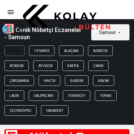
Canik Nöbetçi Eczaneler
Samsun
- Samsun
TÜMÜ
19 MAYIS
ALAÇAM
ASARCIK
ATAKUM
AYVACIK
BAFRA
CANIK
ÇARŞAMBA
HAVZA
İLKADIM
KAVAK
LADIK
SALIPAZARI
TEKKEKÖY
TERME
VEZIRKÖPRÜ
YAKAKENT