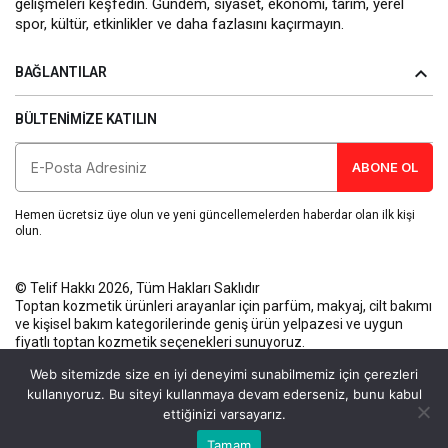
gelişmeleri keşfedin. Gündem, siyaset, ekonomi, tarım, yerel
spor, kültür, etkinlikler ve daha fazlasını kaçırmayın.
BAĞLANTILAR
BÜLTENIMIZE KATILIN
ABONE OL
Hemen ücretsiz üye olun ve yeni güncellemelerden haberdar olan ilk kişi
olun.
© Telif Hakkı 2026, Tüm Hakları Saklıdır
Toptan kozmetik ürünleri
arayanlar için parfüm, makyaj, cilt bakımı
ve kişisel bakım kategorilerinde geniş ürün yelpazesi ve uygun
fiyatlı toptan kozmetik seçenekleri sunuyoruz.
Künye
Gizlilik Politikası
Kullanım Koşulları
İletişim
Web sitemizde size en iyi deneyimi sunabilmemiz için çerezleri
kullanıyoruz. Bu siteyi kullanmaya devam ederseniz, bunu kabul
ettiğinizi varsayarız.
Bu web sitesinde en iyi deneyimi yaşamanızı sağlamak için
Tamam
Anasayfa
Akış
Eczaneler
Trafik