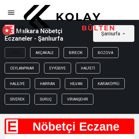
Malkara Nöbetçi
Şanlıurfa
Eczaneler - Şanlıurfa
TÜMÜ
AKÇAKALE
BIRECIK
BOZOVA
CEYLANPINAR
EYYÜBIYE
HALFETI
HALILIYE
HARRAN
HILVAN
KARAKÖPRÜ
SIVEREK
SURUÇ
VIRANŞEHIR
E
Nöbetçi Eczane