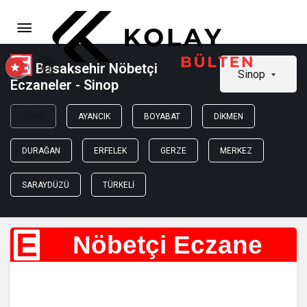
Basaksehir Nöbetçi
Sinop
Eczaneler - Sinop
TÜMÜ
AYANCIK
BOYABAT
DIKMEN
DURAĞAN
ERFELEK
GERZE
MERKEZ
SARAYDÜZÜ
TÜRKELI
E
Nöbetçi Eczane