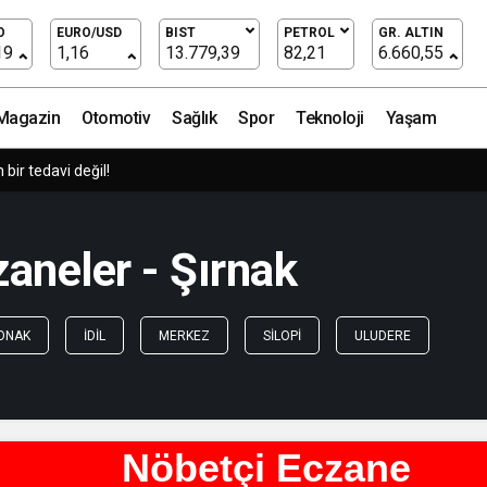
O
EURO/USD
BIST
PETROL
GR. ALTIN
19
1,16
13.779,39
82,21
6.660,55
Magazin
Otomotiv
Sağlık
Spor
Teknoloji
Yaşam
ir tedavi değil!
aneler - Şırnak
ONAK
İDIL
MERKEZ
SILOPI
ULUDERE
Nöbetçi Eczane