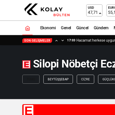
USD
EUR
47,71
55,
Ekonomi
Genel
Güncel
Gündem
17:03
Hacamat herkese uygun b
SON GELIŞMELER
Silopi Nöbetçi Ecz
TÜMÜ
BEYTÜŞŞEBAP
CIZRE
GÜÇLÜK
E