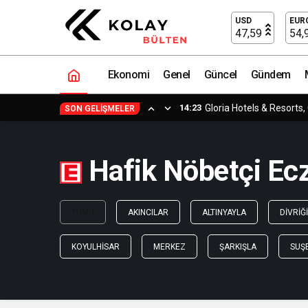
USD
EUR
47,59
54,
Ekonomi
Genel
Güncel
Gündem
14:23
Gloria Hotels & Resorts,
SON GELIŞMELER
Hafik Nöbetçi Ecz
TÜMÜ
AKINCILAR
ALTINYAYLA
DIVRIĞI
KOYULHISAR
MERKEZ
ŞARKIŞLA
SUŞ