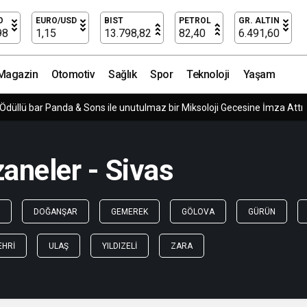
O
EURO/USD
BIST
PETROL
GR. ALTIN
98
1,15
13.798,82
82,40
6.491,60
Magazin
Otomotiv
Sağlık
Spor
Teknoloji
Yaşam
 Ödüllü bar Panda & Sons ile unutulmaz bir Miksoloji Gecesine İmza Attı
aneler - Sivas
DOĞANŞAR
GEMEREK
GÖLOVA
GÜRÜN
EHRI
ULAŞ
YILDIZELI
ZARA