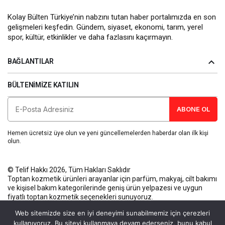
Kolay Bülten Türkiye’nin nabzını tutan haber portalımızda en son
gelişmeleri keşfedin. Gündem, siyaset, ekonomi, tarım, yerel
spor, kültür, etkinlikler ve daha fazlasını kaçırmayın.
BAĞLANTILAR
BÜLTENIMIZE KATILIN
ABONE OL
Hemen ücretsiz üye olun ve yeni güncellemelerden haberdar olan ilk kişi
olun.
© Telif Hakkı 2026, Tüm Hakları Saklıdır
Toptan kozmetik ürünleri
arayanlar için parfüm, makyaj, cilt bakımı
ve kişisel bakım kategorilerinde geniş ürün yelpazesi ve uygun
fiyatlı toptan kozmetik seçenekleri sunuyoruz.
Künye
Gizlilik Politikası
Kullanım Koşulları
İletişim
Web sitemizde size en iyi deneyimi sunabilmemiz için çerezleri
kullanıyoruz. Bu siteyi kullanmaya devam ederseniz, bunu kabul