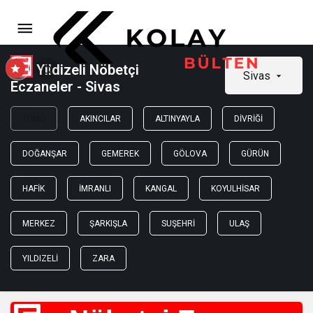
Yildizeli Nöbetçi
Sivas
Eczaneler - Sivas
TÜMÜ
AKINCILAR
ALTINYAYLA
DIVRIĞI
DOĞANŞAR
GEMEREK
GÖLOVA
GÜRÜN
HAFIK
İMRANLI
KANGAL
KOYULHISAR
MERKEZ
ŞARKIŞLA
SUŞEHRI
ULAŞ
YILDIZELI
ZARA